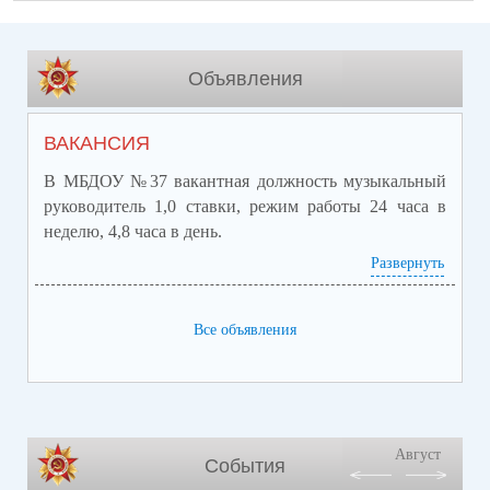
Объявления
ВАКАНСИЯ
В МБДОУ №37 вакантная должность музыкальный
руководитель 1,0 ставки, режим работы 24 часа в
неделю, 4,8 часа в день.
Развернуть
Основные требования:
Высшее профессиональное образование или среднее
профессиональное образование по направлению
Все объявления
подготовки «Образование и педагогика».
Профессиональное владение техникой исполнения
на музыкальном инструменте.
Требования к стажу работы не предъявляются.
Август
События
Заработная плата обсуждается при собеседовании.