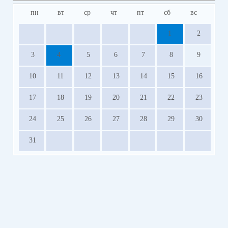
Обращаться по телефону 40-4-96 с 10-00 до 13-00
пн
вт
ср
чт
пт
сб
вс
часов в рабочие дни.
1
2
3
4
5
6
7
8
9
10
11
12
13
14
15
16
17
18
19
20
21
22
23
24
25
26
27
28
29
30
31