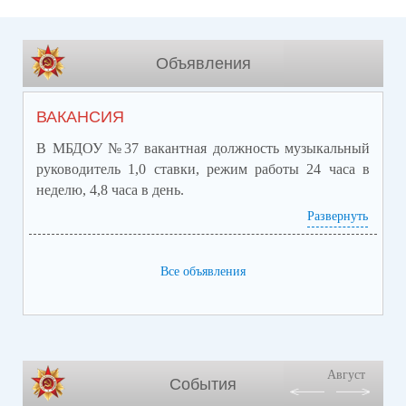
Объявления
ВАКАНСИЯ
В МБДОУ №37 вакантная должность музыкальный
руководитель 1,0 ставки, режим работы 24 часа в
неделю, 4,8 часа в день.
Развернуть
Основные требования:
Высшее профессиональное образование или среднее
профессиональное образование по направлению
Все объявления
подготовки «Образование и педагогика».
Профессиональное владение техникой исполнения
на музыкальном инструменте.
Требования к стажу работы не предъявляются.
Август
События
Заработная плата обсуждается при собеседовании.