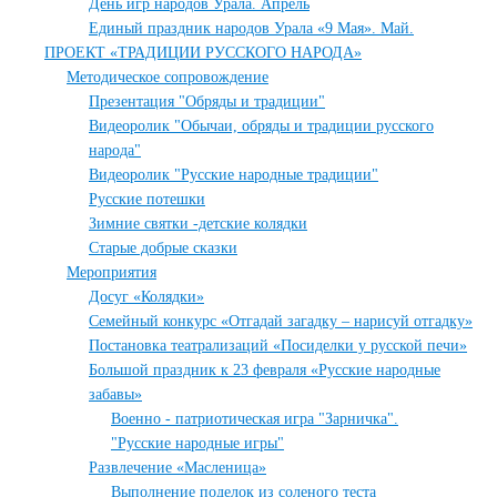
День игр народов Урала. Апрель
Единый праздник народов Урала «9 Мая». Май.
ПРОЕКТ «ТРАДИЦИИ РУССКОГО НАРОДА»
Методическое сопровождение
Презентация "Обряды и традиции"
Видеоролик "Обычаи, обряды и традиции русского
народа"
Видеоролик "Русские народные традиции"
Русские потешки
Зимние святки -детские колядки
Старые добрые сказки
Мероприятия
Досуг «Колядки»
Семейный конкурс «Отгадай загадку – нарисуй отгадку»
Постановка театрализаций «Посиделки у русской печи»
Большой праздник к 23 февраля «Русские народные
забавы»
Военно - патриотическая игра "Зарничка".
"Русские народные игры"
Развлечение «Масленица»
Выполнение поделок из соленого теста