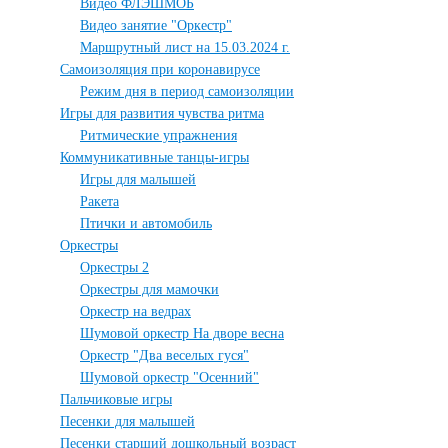
Видео ФЛЭШМОБ
Видео занятие "Оркестр"
Маршрутный лист на 15.03.2024 г.
Самоизоляция при коронавирусе
Режим дня в период самоизоляции
Игры для развития чувства ритма
Ритмические упражнения
Коммуникативные танцы-игры
Игры для малышей
Ракета
Птички и автомобиль
Оркестры
Оркестры 2
Оркестры для мамочки
Оркестр на ведрах
Шумовой оркестр На дворе весна
Оркестр "Два веселых гуся"
Шумовой оркестр "Осенний"
Пальчиковые игры
Песенки для малышей
Песенки старший дошкольный возраст