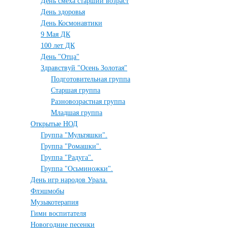
День смеха старший возраст
День здоровья
День Космонавтики
9 Мая ДК
100 лет ДК
День "Отца"
Здравствуй "Осень Золотая"
Подготовительная группа
Старшая группа
Разновозрастная группа
Младшая группа
Открытые НОД
Группа "Мультяшки".
Группа "Ромашки".
Группа "Радуга".
Группа "Осьминожки".
День игр народов Урала.
Флэшмобы
Музыкотерапия
Гимн воспитателя
Новогодние песенки