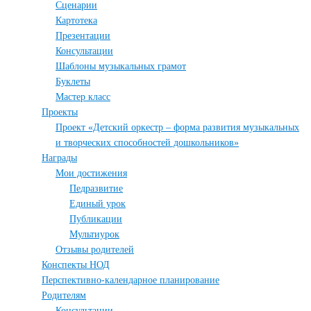
Сценарии
Картотека
Презентации
Консультации
Шаблоны музыкальных грамот
Буклеты
Мастер класс
Проекты
Проект «Детский оркестр – форма развития музыкальных
и творческих способностей дошкольников»
Награды
Мои достижения
Педразвитие
Единый урок
Публикации
Мультиурок
Отзывы родителей
Конспекты НОД
Перспективно-календарное планирование
Родителям
Консультации