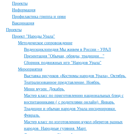
Проекты
Информация
Профилактика гриппа и орви
Вакцинация
Проекты
Проект "Народы Урала"
Методическое сопровождение
Видеоэциклопедия Мы живем в России - УРАЛ
Презентация "Обычаи, обряды, традиции..."
Сборник подвижных игр "Народов Урала"
Мероприятия
Выставка рисунков «Костюмы народов Урала». Октябрь.
Театрализованное представление. Ноябрь.
Мини музеи. Декабрь.
Мастер класс по приготовлению национальных блюд с
воспитанниками ( с родителями онлайн). Январь.
Традиции и обычаи народов Урала инсценировки.
Февраль.
Мастер класс по изготовлению кукол оберегов разных
народов. Народные гуляния. Март.