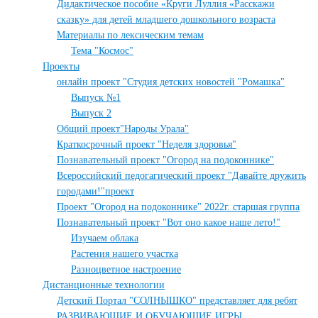
Дидактическое пособие «Круги Луллия «Расскажи
сказку» для детей младшего дошкольного возраста
Материалы по лексическим темам
Тема "Космос"
Проекты
онлайн проект "Студия детских новостей "Ромашка"
Выпуск №1
Выпуск 2
Общий проект"Народы Урала"
Краткосрочный проект "Неделя здоровья"
Познавательный проект "Огород на подоконнике"
Всероссийский педогагический проект "Давайте дружить
городами!"проект
Проект "Огород на подоконнике" 2022г. старшая группа
Познавательный проект "Вот оно какое наше лето!"
Изучаем облака
Растения нашего участка
Разноцветное настроение
Дистанционные технологии
Детский Портал "СОЛНЫШКО" представляет для ребят
РАЗВИВАЮЩИЕ И ОБУЧАЮЩИЕ ИГРЫ.