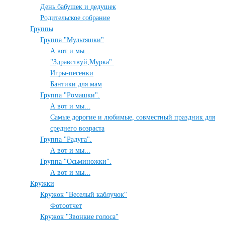
День бабушек и дедушек
Родительское собрание
Группы
Группа "Мультяшки"
А вот и мы...
"Здравствуй,Мурка".
Игры-песенки
Бантики для мам
Группа "Ромашки".
А вот и мы...
Самые дорогие и любимые, совместный праздник для
среднего возраста
Группа "Радуга".
А вот и мы...
Группа "Осьминожки".
А вот и мы...
Кружки
Кружок "Веселый каблучок"
Фотоотчет
Кружок "Звонкие голоса"